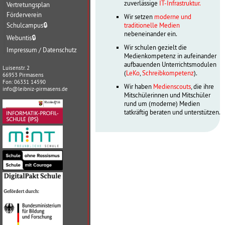
zuverlässige
IT-Infrastruktur.
Vertretungsplan
Förderverein
Wir setzen
moderne und
Schulcampus
🔒
traditionelle Medien
nebeneinander ein.
Webuntis
🔒
Wir schulen gezielt die
Impressum / Datenschutz
Medienkompetenz in aufeinander
aufbauenden Unterrichtsmodulen
Luisenstr. 2
(
LeKo
,
Schreibkompetenz
).
66953 Pirmasens
Fon: 06331 14590
Wir haben
Medienscouts
, die ihre
info@leibniz-pirmasens.de
Mitschülerinnen und Mitschüler
rund um (moderne) Medien
tatkräftig beraten und unterstützen.