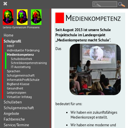
✖
Medienkompetenz
Leibniz-Gymnasium Pirmasens
Seit August 2013 ist unsere Schule
Projektschule im Landesprojekt
Home
,,Medienkompetenz macht Schule''.
Schulprofil
MINT
Das
individuelle Förderung
Medienkompetenz
Schulbibliothek
Schreibkompetenztraining
IT-Ausstattung
Sprachen
Schulgemeinschaft
InformatikProfilSchule
BigBand-Klasse
Gesundheit
Leitprinzipien
Virtueller Infotag
Schulleben
bedeutet für uns:
Schulgemeinschaft
Wir haben ein zukunftsfähiges
Angebote
Medienkonzept erstellt.
Fachbereiche
Service/Termine
Wir haben eine moderne und