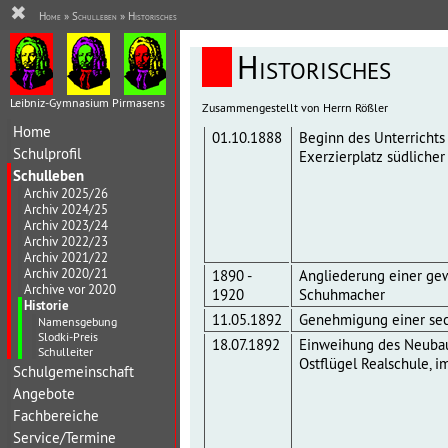
✖
Home
»
Schulleben
»
Historisches
Historisches
Leibniz-Gymnasium Pirmasens
Zusammengestellt von Herrn Rößler
Home
01.10.1888
Beginn des Unterrichts
Schulprofil
Exerzierplatz südlicher
Schulleben
Archiv 2025/26
Archiv 2024/25
Archiv 2023/24
Archiv 2022/23
Archiv 2021/22
Archiv 2020/21
1890 -
Angliederung einer gew
Archive vor 2020
1920
Schuhmacher
Historie
11.05.1892
Genehmigung einer sec
Namensgebung
Slodki-Preis
18.07.1892
Einweihung des Neubaue
Schulleiter
Ostflügel Realschule, 
Schulgemeinschaft
Angebote
Fachbereiche
Service/Termine