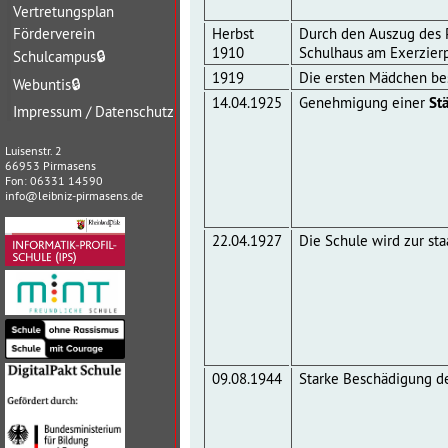
Vertretungsplan
Herbst
Durch den Auszug des 
Förderverein
1910
Schulhaus am Exerzierp
Schulcampus
🔒
1919
Die ersten Mädchen be
Webuntis
🔒
14.04.1925
Genehmigung einer
St
Impressum / Datenschutz
Luisenstr. 2
66953 Pirmasens
Fon: 06331 14590
info@leibniz-pirmasens.de
22.04.1927
Die Schule wird zur st
09.08.1944
Starke Beschädigung d