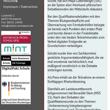
Webuntis
🔒
wurde, hat sich Maya Luttenberger (10C)
an die Spitze aller rheinland-pfälzischen
Impressum / Datenschutz
Debattierenden der Mittelstufe diskutiert.
Luisenstr. 2
Bei den Qualifikationsdebatten mit den
66953 Pirmasens
Themen Blutspendepflicht und
Fon: 06331 14590
Überwachung von Fernbahnhöfen belegte
info@leibniz-pirmasens.de
sie bereits nach Punkten den ersten Platz
und konnte diesen in der Finaldebatte
unter den vier besten Teilnehmenden zum
Verbot digitaler Endgeräte an
Grundschulen verteidigen.
Gelobt wurde ihre von Sachkenntnis
gestützte Argumentationsfähigkeit, die sie
mal emotional nachdrücklich, mal
mäßigend versöhnlich in die Debatte
einbringen konnte.
Als Preis erhält sie die Teilnahme an einem
fünftägigen Rhetoriktraining.
Ebenfalls am Landeswettbewerb
teilgenommen hat Benedikt Stein (MSS
11). Nach den Debatten der
Qualifikationsrunde zu den Themen
„Umbenennung kriegsbezogener
Straßennamen" und „Elementarschäden-