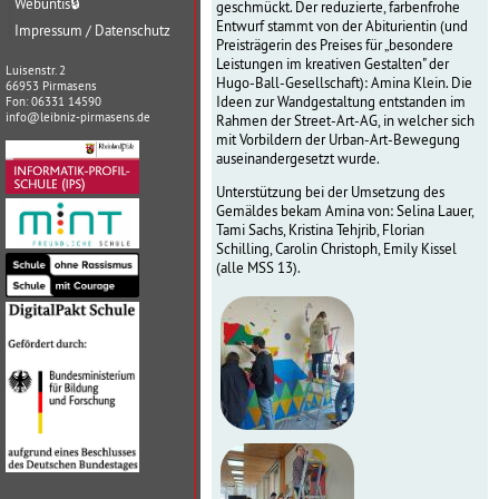
Webuntis
🔒
geschmückt. Der reduzierte, farbenfrohe
Entwurf stammt von der Abiturientin (und
Impressum / Datenschutz
Preisträgerin des Preises für „besondere
Leistungen im kreativen Gestalten" der
Luisenstr. 2
Hugo-Ball-Gesellschaft): Amina Klein. Die
66953 Pirmasens
Ideen zur Wandgestaltung entstanden im
Fon: 06331 14590
info@leibniz-pirmasens.de
Rahmen der Street-Art-AG, in welcher sich
mit Vorbildern der Urban-Art-Bewegung
auseinandergesetzt wurde.
Unterstützung bei der Umsetzung des
Gemäldes bekam Amina von: Selina Lauer,
Tami Sachs, Kristina Tehjrib, Florian
Schilling, Carolin Christoph, Emily Kissel
(alle MSS 13).