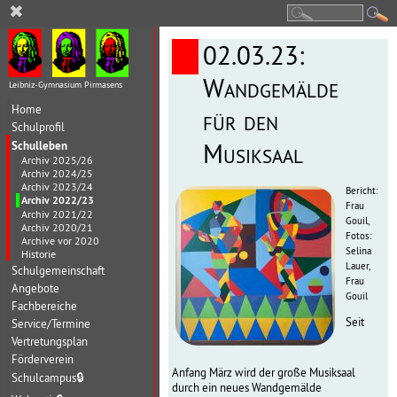
✖
02.03.23:
Wandgemälde
Leibniz-Gymnasium Pirmasens
Home
für den
Schulprofil
Schulleben
Musiksaal
Archiv 2025/26
Archiv 2024/25
Archiv 2023/24
Bericht:
Archiv 2022/23
Frau
Archiv 2021/22
Gouil,
Archiv 2020/21
Fotos:
Archive vor 2020
Selina
Historie
Lauer,
Schulgemeinschaft
Frau
Angebote
Gouil
Fachbereiche
Seit
Service/Termine
Vertretungsplan
Förderverein
Anfang März wird der große Musiksaal
Schulcampus
🔒
durch ein neues Wandgemälde