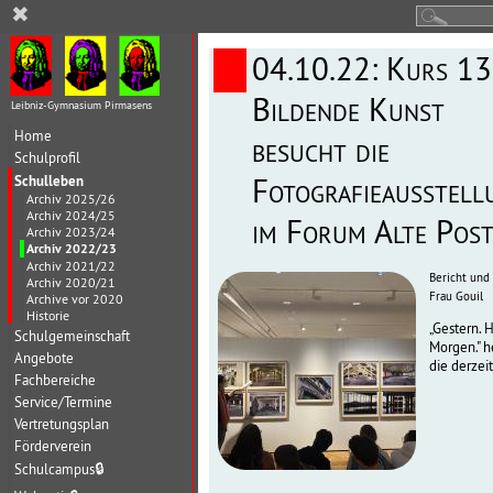
✖
04.10.22: Kurs 13
Bildende Kunst
Leibniz-Gymnasium Pirmasens
Home
besucht die
Schulprofil
Schulleben
Fotografieausstell
Archiv 2025/26
Archiv 2024/25
im Forum Alte Pos
Archiv 2023/24
Archiv 2022/23
Archiv 2021/22
Bericht und 
Archiv 2020/21
Frau Gouil
Archive vor 2020
Historie
„Gestern. 
Schulgemeinschaft
Morgen." h
Angebote
die derzei
Fachbereiche
Service/Termine
Vertretungsplan
Förderverein
Schulcampus
🔒