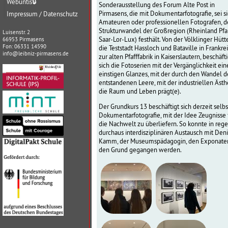
Webuntis
🔒
Sonderausstellung des Forum Alte Post in
Pirmasens, die mit Dokumentarfotografie, sei s
Impressum / Datenschutz
Amateuren oder professionellen Fotografen, 
Strukturwandel der Großregion (Rheinland Pfa
Luisenstr. 2
Saar-Lor-Lux) festhält. Von der Völklinger Hütt
66953 Pirmasens
Fon: 06331 14590
die Teststadt Hassloch und Bataville in Frankrei
info@leibniz-pirmasens.de
zur alten Pfafffabrik in Kaiserslautern, beschäft
sich die Fotoserien mit der Vergänglichkeit ein
einstigen Glanzes, mit der durch den Wandel de
entstandenen Leere, mit der industriellen Ästhe
die Raum und Leben prägt(e).
Der Grundkurs 13 beschäftigt sich derzeit selbs
Dokumentarfotografie, mit der Idee Zeugnisse 
die Nachwelt zu überliefern. So konnte in reg
durchaus interdisziplinären Austausch mit Den
Kamm, der Museumspädagogin, den Exponate
den Grund gegangen werden.