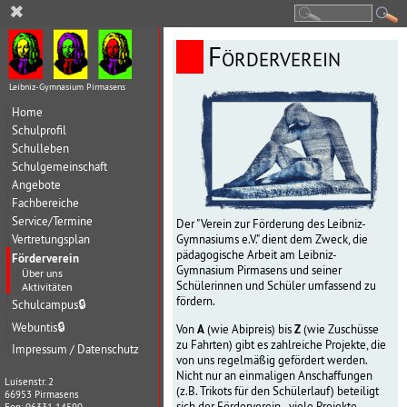
✖
Förderverein
Leibniz-Gymnasium Pirmasens
Home
Schulprofil
Schulleben
Schulgemeinschaft
Angebote
Fachbereiche
Service/Termine
Der "Verein zur Förderung des Leibniz-
Vertretungsplan
Gymnasiums e.V." dient dem Zweck, die
pädagogische Arbeit am Leibniz-
Förderverein
Gymnasium Pirmasens und seiner
Über uns
Schülerinnen und Schüler umfassend zu
Aktivitäten
fördern.
Schulcampus
🔒
Webuntis
🔒
A
Z
Von
(wie Abipreis) bis
(wie Zuschüsse
zu Fahrten) gibt es zahlreiche Projekte, die
Impressum / Datenschutz
von uns regelmäßig gefördert werden.
Nicht nur an einmaligen Anschaffungen
Luisenstr. 2
(z.B. Trikots für den Schülerlauf) beteiligt
66953 Pirmasens
sich der Förderverein - viele Projekte